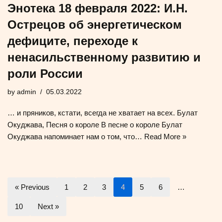
Энотека 18 февраля 2022: И.Н.
Острецов об энергетическом
дефиците, переходе к
ненасильственному развитию и
роли России
by
admin
05.03.2022
… и пряников, кстати, всегда не хватает на всех. Булат
Окуджава, Песня о короле В песне о короле Булат
Окуджава напоминает нам о том, что…
Read More »
« Previous
1
2
3
4
5
6
…
10
Next »